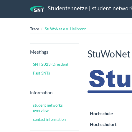
Studentennetze | student networ
Trace
StuWoNet e.V. Heilbronn
StuWoNet 
Meetings
SNT 2023 (Dresden)
Past SNTs
Information
student networks
overview
Hochschule
contact information
Hochschulort