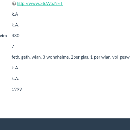
http://www.StuWo.NET
k.A
k.A.
heim
430
7
feth, geth, wlan, 3 wohnheime, 2per glas, 1 per wlan, vollges
k.A.
k.A.
1999